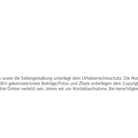
anie Cremers
os sowie die Seitengestaltung unterliegt dem Urheberrechtsschutz. Die Nu
ich gekennzeichnete Beiträge/Fotos und Zitate unterliegen dem Copyright 
te Dritter verletzt sein, bitten wir um Kontaktaufnahme. Bei berechtigt